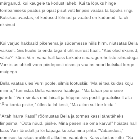
märganud, kui kaugele ta kodust läheb. Kui ta lõpuks hinge
tõmbamiseks peatus ja ojast pisut vett limpsis vaatas ta lõpuks ringi.
Kutsikas avastas, et kodused lõhnad ja vaated on kadunud. Ta oli
eksinud.
Kui varjud hakkasid pikenema ja südamesse hiilis hirm, niutsatas Bella
vaikselt. Siis kuulis ta enda tagant üht nurrust häält. “Kas oled eksinud,
väike?” küsis Vurr, vana hall kass tarkade smaragdroheliste silmadega.
Vurr istus uhkelt vana piirdeposti otsas ja vaatas noort kutsikat kerge
muigega.
Bella vaatas üles Vurri poole, silmis lootuskiir. “Ma ei tea kuidas koju
minna,” tunnistas Bella väriseva häälega, “Ma tahan perenaise
juurde.” Vurr sirutas end laisalt ja hüppas siis postilt graatsiliselt alla.
“Ära karda pisike,” ütles ta lahkesti, “Ma aitan sul tee leida.”
“Aitäh härra Kass!” rõõmustas Bella ja tormas kassi tänutäheks
limpsima. “Oota nüüd, pisike. Mina pesen ise oma karvu!” hoiatas hall
kass Vurr tõredalt ja lõi käpaga kutsika nina pihta. “Vabandust,”
pomises kutsikas arglikult altkulmu vaadates. Kass alustas juttu, “Su