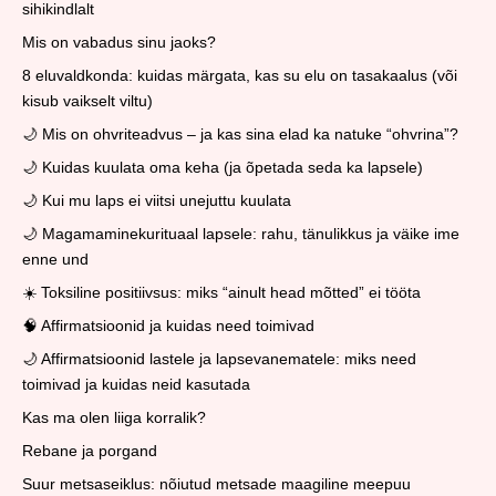
sihikindlalt
Mis on vabadus sinu jaoks?
8 eluvaldkonda: kuidas märgata, kas su elu on tasakaalus (või
kisub vaikselt viltu)
🌙 Mis on ohvriteadvus – ja kas sina elad ka natuke “ohvrina”?
🌙 Kuidas kuulata oma keha (ja õpetada seda ka lapsele)
🌙 Kui mu laps ei viitsi unejuttu kuulata
🌙 Magamaminekurituaal lapsele: rahu, tänulikkus ja väike ime
enne und
☀️ Toksiline positiivsus: miks “ainult head mõtted” ei tööta
🧠 Affirmatsioonid ja kuidas need toimivad
🌙 Affirmatsioonid lastele ja lapsevanematele: miks need
toimivad ja kuidas neid kasutada
Kas ma olen liiga korralik?
Rebane ja porgand
Suur metsaseiklus: nõiutud metsade maagiline meepuu