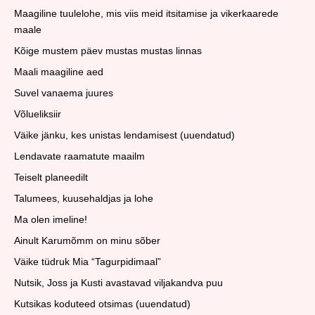
Maagiline tuulelohe, mis viis meid itsitamise ja vikerkaarede
maale
Kõige mustem päev mustas mustas linnas
Maali maagiline aed
Suvel vanaema juures
Võlueliksiir
Väike jänku, kes unistas lendamisest (uuendatud)
Lendavate raamatute maailm
Teiselt planeedilt
Talumees, kuusehaldjas ja lohe
Ma olen imeline!
Ainult Karumõmm on minu sõber
Väike tüdruk Mia “Tagurpidimaal”
Nutsik, Joss ja Kusti avastavad viljakandva puu
Kutsikas koduteed otsimas (uuendatud)