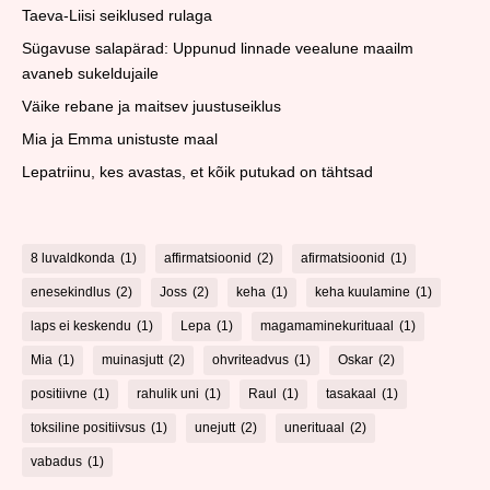
Taeva-Liisi seiklused rulaga
Sügavuse salapärad: Uppunud linnade veealune maailm
avaneb sukeldujaile
Väike rebane ja maitsev juustuseiklus
Mia ja Emma unistuste maal
Lepatriinu, kes avastas, et kõik putukad on tähtsad
8 luvaldkonda
(1)
affirmatsioonid
(2)
afirmatsioonid
(1)
enesekindlus
(2)
Joss
(2)
keha
(1)
keha kuulamine
(1)
laps ei keskendu
(1)
Lepa
(1)
magamaminekurituaal
(1)
Mia
(1)
muinasjutt
(2)
ohvriteadvus
(1)
Oskar
(2)
positiivne
(1)
rahulik uni
(1)
Raul
(1)
tasakaal
(1)
toksiline positiivsus
(1)
unejutt
(2)
unerituaal
(2)
vabadus
(1)