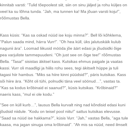
kinnitab varsti: “Tulid tõepoolest siit, siin on sinu jäljed ja rohu küljes on
veel ka su lõhna tunda. “Jah, ma tunnen ka! Ma jõuan varsti koju!”,
rõõmustas Bella.
Kass küsis: “Kas sa oskad nüüd ise koju minna?”. Bell lõi kõhklema,
“Palun saada mind, härra Vurr!”. “Oh hea küll, üks jalutuskäik kulub
nagunii ära”. Loomad liikusid mööda jõe äärt edasi ja jõudsidki õige
pea varjuliste tammepuudeni. “Oh just see on õige tee!” rõõmustas
Bella. “Tasa!” sisistas äkitsel kass. Kutsikas ehmus paigale ja vaatas
kassi. Vurr oli maadligi ja hiilis rohu sees, tegi äkitselt hüppe ja tuli
tagasi hiir hambus. “Miks sa hiire kinni püüdsid?”, päris kutsikas. Kass
sõi hiire ära. “Kõht oli tühi, polnudki täna veel söönud…”, vastas ta.
“Kas sa kodus krõbinaid ei saanud?”, küsis kutsikas. “Krõbinaid?”
naeris kass, “mul ei ole kodu.”
“See on küll kurb…”, lausus Bella kurvalt ning nad kõndisid edasi kuni
jõudsid niidule. “Kodu on teisel pool niitu!” sattus kutsikas elevusse.
“Saad sa nüüd ise hakkama?”, küsis Vurr. “Jah,” vastas Bella, “aga tule
kaasa, ma jagan sinuga oma krõbinaid”. “Ah mis sa nüüd, need ilmselt