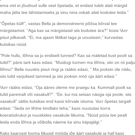
ema vist ei jõudnud sulle veel õpetada, et endast tuleb alati märgid
maha jätta tee tähistamiseks ja sinu nina oskab alati kodutee leida.”
“Õpetas küll!”, vastas Bella ja demonstreeris põõsa kõrval tee
märgistamist. “Aga kas sa märgistasid siis kodutee ära?” küsis Vurr
pisut pilkavalt. “Ei, ma ajasin liblikat taga ja unustasin,” kurvastas
kutsikas nüüd.
“Pole hullu, lõhna sa ju endiselt tunned? Kas sa mäletad kust poolt sa
tulid?” päris tark kass edasi. “Muidugi tunnen ma lõhna, siin on nii palju
lõhnu!” Bella nuuskis pisut ringi ja rääkis edasi, ” Ma jooksin üle niidu,
siis tulid varjulised tammed ja siis jooksin möö oja äärt edasi.”
Vurr rääkis edasi, “Oja ääres oleme me praegu ka. Kummalt poolt sa
tulid paremalt või vasakult?”. “Ee..kui ma seisan näoga oja poole, siis
vasakult” sättis kutsikas end kassi kõrvale istuma. Vurr õpetas targalt
edasi: “Seda on lihtne kindlaks teha,” kass nuusutas korra
koeratüdrukut ja nuuskides vasakule liikuma, “Nüüd püüa tee pealt
leida enda lõhna ja võibolla näeme ka sinu käpajälgi.”
Kaks kaarvast looma liikusid mööda jõe äärt vasakule ja hall kass