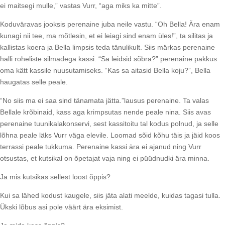
ei maitsegi mulle,” vastas Vurr, “aga miks ka mitte”.
Koduväravas jooksis perenaine juba neile vastu. “Oh Bella! Ära enam
kunagi nii tee, ma mõtlesin, et ei leiagi sind enam üles!”, ta silitas ja
kallistas koera ja Bella limpsis teda tänulikult. Siis märkas perenaine
halli roheliste silmadega kassi. “Sa leidsid sõbra?” perenaine pakkus
oma kätt kassile nuusutamiseks. “Kas sa aitasid Bella koju?”, Bella
haugatas selle peale.
“No siis ma ei saa sind tänamata jätta.”lausus perenaine. Ta valas
Bellale krõbinaid, kass aga krimpsutas nende peale nina. Siis avas
perenaine tuunikalakonservi, sest kassitoitu tal kodus polnud, ja selle
lõhna peale läks Vurr väga elevile. Loomad sõid kõhu täis ja jäid koos
terrassi peale tukkuma. Perenaine kassi ära ei ajanud ning Vurr
otsustas, et kutsikal on õpetajat vaja ning ei püüdnudki ära minna.
Ja mis kutsikas sellest loost õppis?
Kui sa lähed kodust kaugele, siis jäta alati meelde, kuidas tagasi tulla.
Ükski lõbus asi pole väärt ära eksimist.