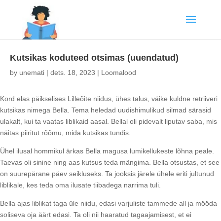
Kutsikas koduteed otsimas (uuendatud)
by
unemati
|
dets. 18, 2023
|
Loomalood
Kord elas päikselises Lilleõite niidus, ühes talus, väike kuldne retriiveri
kutsikas nimega Bella. Tema heledad uudishimulikud silmad särasid
ulakalt, kui ta vaatas liblikaid aasal. Bellal oli pidevalt liputav saba, mis
näitas piiritut rõõmu, mida kutsikas tundis.
Ühel ilusal hommikul ärkas Bella magusa lumikellukeste lõhna peale.
Taevas oli sinine ning aas kutsus teda mängima. Bella otsustas, et see
on suurepärane päev seikluseks. Ta jooksis järele ühele eriti jultunud
liblikale, kes teda oma ilusate tiibadega narrima tuli.
Bella ajas liblikat taga üle niidu, edasi varjuliste tammede all ja mööda
soliseva oja äärt edasi. Ta oli nii haaratud tagaajamisest, et ei