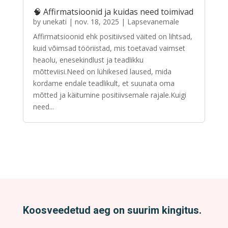
🧠 Affirmatsioonid ja kuidas need toimivad
by
unekati
|
nov. 18, 2025
|
Lapsevanemale
Affirmatsioonid ehk positiivsed väited on lihtsad,
kuid võimsad tööriistad, mis toetavad vaimset
heaolu, enesekindlust ja teadlikku
mõtteviisi.Need on lühikesed laused, mida
kordame endale teadlikult, et suunata oma
mõtted ja käitumine positiivsemale rajale.Kuigi
need...
Koosveedetud aeg on suurim kingitus.