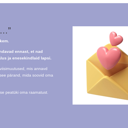
a…”
hkem.
ndavad ennast, et nad
us ja enesekindlaid lapsi.
teviisimuutused, mis annavd
er see pärand, mida soovid oma
mese peatüki oma raamatust.