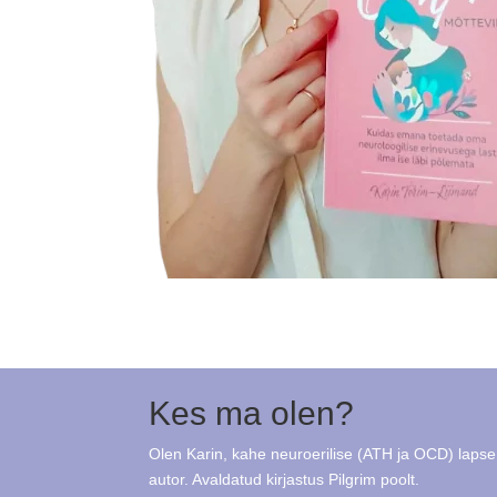
Kes ma olen?
Olen Karin, kahe neuroerilise (ATH ja OCD) lap
autor. Avaldatud kirjastus Pilgrim poolt.