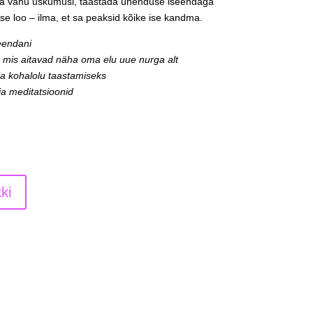
ada vanu uskumusi, taastada ühenduse iseendaga
e loo – ilma, et sa peaksid kõike ise kandma.
eendani
 mis aitavad näha oma elu uue nurga alt
 ja kohalolu taastamiseks
ja meditatsioonid
ki