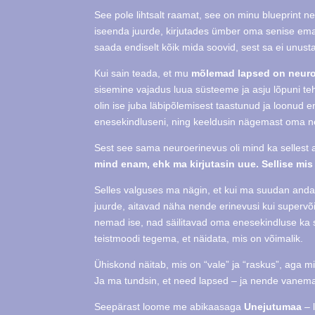
See pole lihtsalt raamat, see on minu blueprint 
iseenda juurde, kirjutades ümber oma senise ema
saada endiselt kõik mida soovid, sest sa ei unust
Kui sain teada, et mu
mõlemad lapsed on neur
sisemine vajadus luua süsteeme ja asju lõpuni teha
olin ise juba läbipõlemisest taastunud ja loonud 
enesekindluseni, ning keeldusin nägemast oma ne
Sest see sama neuroerinevus oli mind ka sellest
mind enam, ehk ma kirjutasin uue. Sellise mis
Selles valguses ma nägin, et kui ma suudan anda 
juurde, aitavad näha nende erinevusi kui supervõi
nemad ise, nad säilitavad oma enesekindluse ka s
teistmoodi tegema, et näidata, mis on võimalik.
Ühiskond näitab, mis on “vale” ja “raskus”, aga m
Ja ma tundsin, et need lapsed – ja nende vanemad
Seepärast loome me abikaasaga
Unejutumaa
– l