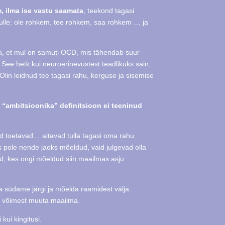
, ilma ise vastu saamata
, teekond tagasi
ulle: ole rohkem, tee rohkem, saa rohkem … ja
da, et mul on samuti OCD, mis tähendab suur
. See hetk kui neuroerinevustest teadlikuks sain,
Olin leidnud tee tagasi rahu, kerguse ja sisemise
 “ambitsioonika” definitsioon ei teeninud
id toetavad… aitavad tulla tagasi oma rahu
s pole nende jaoks mõeldud, vaid julgevad olla
ed, kes ongi mõeldud siin maailmas asju
da südame järgi ja mõelda raamidest välja.
ja võimest muuta maailma.
kui kingitusi.