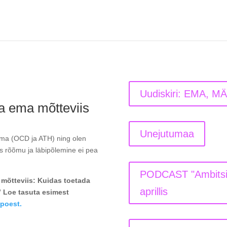
Uudiskiri: EMA, MÄ
ka ema mõtteviis
Unejutumaa
ema (OCD ja ATH) ning olen
äis rõõmu ja läbipõlemine ei pea
PODCAST "Ambitsio
 mõtteviis: Kuidas toetada
aprillis
” Loe tasuta esimest
-poest.