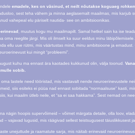
nendele
emadele, kes on väsinud, et neilt nõutakse koguaeg rohkem
dusloo, sest teha vähem ja minna aeglasemalt maailmas, mis karjub s
anud vahepeal elu päriselt nautida- see on ambitsioonikas.
oerinevad
, muutus kogu mu maailmapilt. Samal hetkel sain ka ise tea
 oma reeglite järgi. Mis oli ilmselt ka suur eeldus minu läbipõlemisele
enda ellu uue rütmi, mis väärtustas mind, minu ambitsioone ja emadust. 
uroerinevust kui mingit “probleemi”.
 august kuhu ma ennast ära kaotades kukkunud olin, välja toonud.
Vana
 mulle sobib.
oma lastele need tööristad, mis vastavalt nende neuroerinevustele ne
meid, siis esiteks ei püüa nad ennast sobitada “normaalsuse” kasti, mi
iis, kui maailm ütleb neile, et “sa ei saa hakkama”. Sest nemad on ne
ina nägin hoopis supervõimeid – võimet märgata detaile, olla loov, ela
 – vajavad lugusid, mis räägivad sellest teistsugusest täiuslikkusest 
aste unejuttude ja raamatute sarja, mis näitab erinevaid neuroerinevusi 