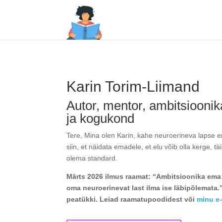
Karin Torim-Liimand
Autor, mentor, ambitsiooni
ja kogukond
Tere, Mina olen Karin, kahe neuroerineva lapse 
siin, et näidata emadele, et elu võib olla kerge, t
olema standard.
Märts 2026 ilmus raamat: “Ambitsioonika ema
oma neuroerinevat last ilma ise läbipõlemata.
peatükki. Leiad raamatupoodidest või
minu e