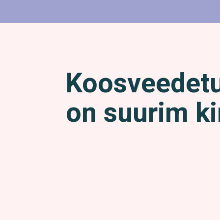
Koosveedet
on suurim ki