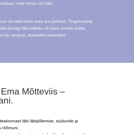
indlust, mitte hirmu või häbi.
anud või oled enda sees ära peitnud. Tingimusteta
ndal kunagi läbi põleda või lasta endale öelda,
ua elu kergust, alustades iseendast.
 Ema Mõtteviis –
ani.
eekonnast läbi läbipõlemise, süütunde ja
a rõõmuni.