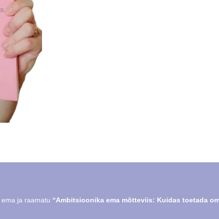
se ema ja raamatu
“Ambitsioonika ema mõtteviis: Kuidas toetada oma