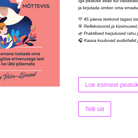
Iga peatükk aitab sul vabast
ja kirjutada ümber oma emadus
💛
45 päeva teekond tagasi is
🌸
Refleksioonid ja küsimused,
🌿
Praktilised harjutused rahu
🎧
Kaasa kuuluvad audiofailid 
Loe esimest peatük
Telli siit