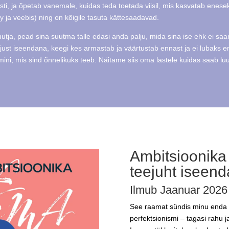
sti, ja õpetab vanemale, kuidas teda toetada viisil, mis kasvatab enesek
fy ja veebis) ning on kõigile tasuta kättesaadavad.
utja, pead sina suutma talle edasi anda palju, mida sina ise ehk ei sa
ik just iseendana, keegi kes armastab ja väärtustab ennast ja ei lubaks e
ini, mis sind õnnelikuks teeb. Näitame siis oma lastele kuidas saab lu
Ambitsioonika
teejuht iseend
Ilmub Jaanuar 2026
See raamat sündis minu enda t
perfektsionismi – tagasi rahu j