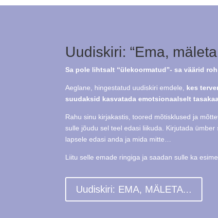
Uudiskiri: “Ema, mälet
Sa pole lihtsalt “ülekoormatud”-
sa väärid ro
Aeglane, hingestatud uudiskiri emdele,
kes terve
suudaksid kasvatada emotsionaalselt tasakaal
Rahu sinu kirjakastis, toored mõtisklused ja mõt
sulle jõudu sel teel edasi liikuda. Kirjutada ümb
lapsele edasi anda ja mida mitte…
Liitu selle emade ringiga ja saadan sulle ka esi
Uudiskiri: EMA, MÄLETA...