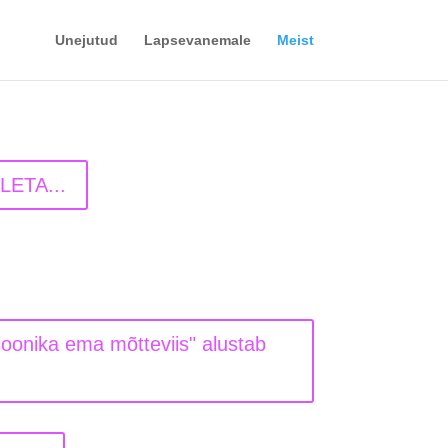
Unejutud
Lapsevanemale
Meist
LETA...
onika ema mõtteviis" alustab