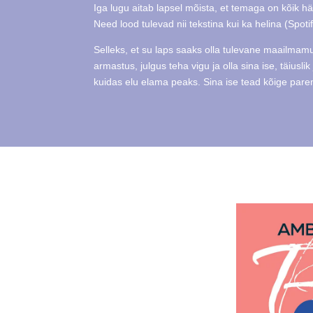
Iga lugu aitab lapsel mõista, et temaga on kõik hä
Need lood tulevad nii tekstina kui ka helina (Spoti
Selleks, et su laps saaks olla tulevane maailmamu
armastus, julgus teha vigu ja olla sina ise, täiusl
kuidas elu elama peaks. Sina ise tead kõige parem