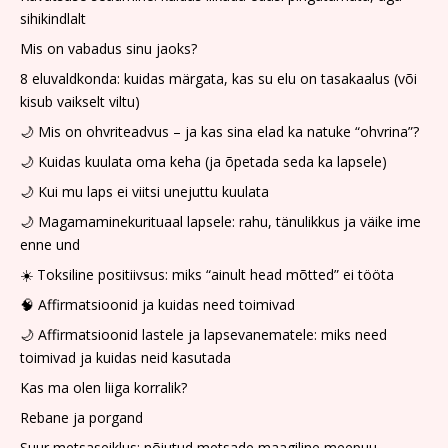
sihikindlalt
Mis on vabadus sinu jaoks?
8 eluvaldkonda: kuidas märgata, kas su elu on tasakaalus (või
kisub vaikselt viltu)
🌙 Mis on ohvriteadvus – ja kas sina elad ka natuke “ohvrina”?
🌙 Kuidas kuulata oma keha (ja õpetada seda ka lapsele)
🌙 Kui mu laps ei viitsi unejuttu kuulata
🌙 Magamaminekurituaal lapsele: rahu, tänulikkus ja väike ime
enne und
☀️ Toksiline positiivsus: miks “ainult head mõtted” ei tööta
🧠 Affirmatsioonid ja kuidas need toimivad
🌙 Affirmatsioonid lastele ja lapsevanematele: miks need
toimivad ja kuidas neid kasutada
Kas ma olen liiga korralik?
Rebane ja porgand
Suur metsaseiklus: nõiutud metsade maagiline meepuu