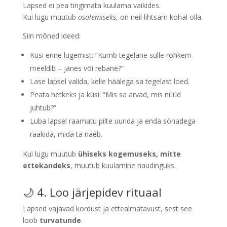
Lapsed ei pea tingimata kuulama vaikides.
Kui lugu muutub
osalemiseks
, on neil lihtsam kohal olla.
Siin mõned ideed:
Küsi enne lugemist: “Kumb tegelane sulle rohkem
meeldib – jänes või rebane?”
Lase lapsel valida, kelle häälega sa tegelast loed.
Peata hetkeks ja küsi: “Mis sa arvad, mis nüüd
juhtub?”
Luba lapsel raamatu pilte uurida ja enda sõnadega
rääkida, mida ta näeb.
Kui lugu muutub
ühiseks kogemuseks, mitte
ettekandeks
, muutub kuulamine naudinguks.
🌙 4. Loo järjepidev rituaal
Lapsed vajavad kordust ja etteaimatavust, sest see
loob
turvatunde
.