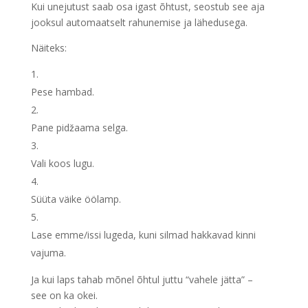
Kui unejutust saab osa igast õhtust, seostub see aja
jooksul automaatselt rahunemise ja lähedusega.
Näiteks:
Pese hambad.
Pane pidžaama selga.
Vali koos lugu.
Süüta väike öölamp.
Lase emme/issi lugeda, kuni silmad hakkavad kinni
vajuma.
Ja kui laps tahab mõnel õhtul juttu “vahele jätta” –
see on ka okei.