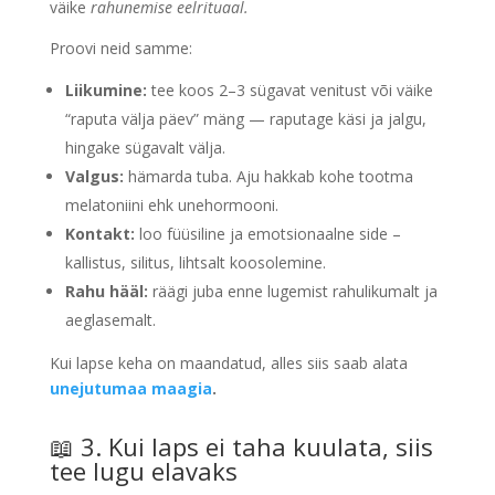
väike
rahunemise eelrituaal.
Proovi neid samme:
Liikumine:
tee koos 2–3 sügavat venitust või väike
“raputa välja päev” mäng — raputage käsi ja jalgu,
hingake sügavalt välja.
Valgus:
hämarda tuba. Aju hakkab kohe tootma
melatoniini ehk unehormooni.
Kontakt:
loo füüsiline ja emotsionaalne side –
kallistus, silitus, lihtsalt koosolemine.
Rahu hääl:
räägi juba enne lugemist rahulikumalt ja
aeglasemalt.
Kui lapse keha on maandatud, alles siis saab alata
unejutumaa maagia
.
📖 3. Kui laps ei taha kuulata, siis
tee lugu elavaks