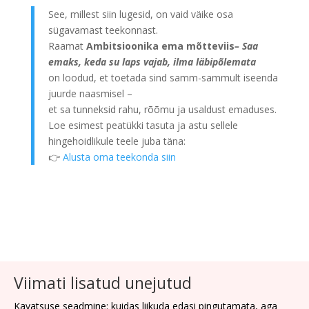
See, millest siin lugesid, on vaid väike osa
sügavamast teekonnast.
Raamat
Ambitsioonika ema mõtteviis
– Saa
emaks, keda su laps vajab, ilma läbipõlemata
on loodud, et toetada sind samm-sammult iseenda
juurde naasmisel –
et sa tunneksid rahu, rõõmu ja usaldust emaduses.
Loe esimest peatükki tasuta ja astu sellele
hingehoidlikule teele juba täna:
👉
Alusta oma teekonda siin
Viimati lisatud unejutud
Kavatsuse seadmine: kuidas liikuda edasi pingutamata, aga