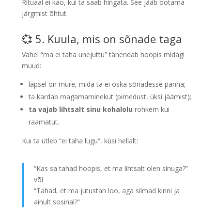
Rituaal ei kao, kui ta saab hingata. See jääb ootama
järgmist õhtut.
💞 5. Kuula, mis on sõnade taga
Vahel “ma ei taha unejuttu” tähendab hoopis midagi
muud:
lapsel on mure, mida ta ei oska sõnadesse panna;
ta kardab magamaminekut (pimedust, üksi jäämist);
ta vajab lihtsalt sinu kohalolu
rohkem kui
raamatut.
Kui ta ütleb “ei taha lugu”, küsi hellalt:
“Kas sa tahad hoopis, et ma lihtsalt olen sinuga?”
või
“Tahad, et ma jutustan loo, aga silmad kinni ja
ainult sosinal?”