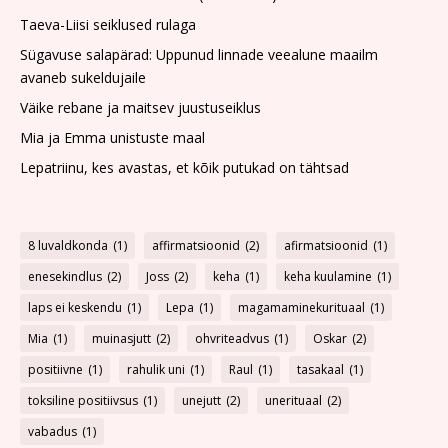
Taeva-Liisi seiklused rulaga
Sügavuse salapärad: Uppunud linnade veealune maailm
avaneb sukeldujaile
Väike rebane ja maitsev juustuseiklus
Mia ja Emma unistuste maal
Lepatriinu, kes avastas, et kõik putukad on tähtsad
8 luvaldkonda
(1)
affirmatsioonid
(2)
afirmatsioonid
(1)
enesekindlus
(2)
Joss
(2)
keha
(1)
keha kuulamine
(1)
laps ei keskendu
(1)
Lepa
(1)
magamaminekurituaal
(1)
Mia
(1)
muinasjutt
(2)
ohvriteadvus
(1)
Oskar
(2)
positiivne
(1)
rahulik uni
(1)
Raul
(1)
tasakaal
(1)
toksiline positiivsus
(1)
unejutt
(2)
unerituaal
(2)
vabadus
(1)