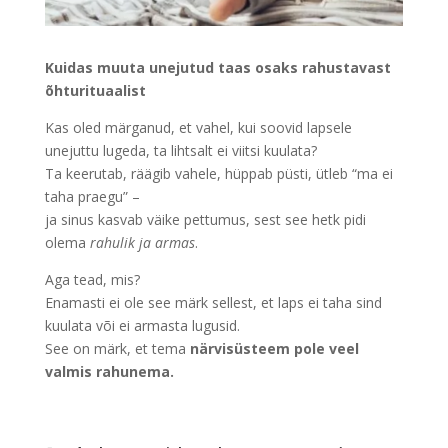
Kuidas muuta unejutud taas osaks rahustavast
õhturituaalist
Kas oled märganud, et vahel, kui soovid lapsele
unejuttu lugeda, ta lihtsalt ei viitsi kuulata?
Ta keerutab, räägib vahele, hüppab püsti, ütleb “ma ei
taha praegu” –
ja sinus kasvab väike pettumus, sest see hetk pidi
olema
rahulik ja armas
.
Aga tead, mis?
Enamasti ei ole see märk sellest, et laps ei taha sind
kuulata või ei armasta lugusid.
See on märk, et tema
närvisüsteem pole veel
valmis rahunema.