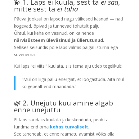
💫 1. Laps ei kuula, sest ta
ei saa
,
mitte sest ta
ei taha
Päeva jooksul on lapsed nagu väikesed käsnad — nad
kogevad, õpivad ja tunnevad tohutult palju.
Õhtul, kui keha on väsinud, on ka nende
närvisüsteem üleväsinud ja ülierutunud.
Sellises seisundis pole laps valmis paigal istuma ega
süvenema.
Kui laps “ei viitsi” kuulata, siis tema aju ütleb tegelikult:
“Mul on liiga palju energiat, et lõõgastuda. Aita mul
kõigepealt end maandada.”
🌿 2. Unejutu kuulamine algab
enne unejuttu
Et laps suudaks kuulata ja keskenduda, peab ta
tundma end oma
kehas turvaliselt.
See tähendab, et enne raamatu avamist võiks olla