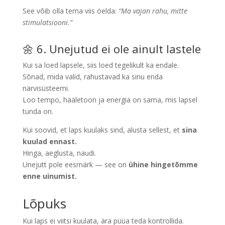
See võib olla tema viis öelda:
“Ma vajan rahu, mitte
stimulatsiooni.”
🌼 6. Unejutud ei ole ainult lastele
Kui sa loed lapsele, siis loed tegelikult ka endale.
Sõnad, mida valid, rahustavad ka sinu enda
närvisüsteemi.
Loo tempo, hääletoon ja energia on sama, mis lapsel
tunda on.
Kui soovid, et laps kuulaks sind, alusta sellest, et
sina
kuulad ennast.
Hinga, aeglusta, naudi.
Unejutt pole eesmärk — see on
ühine hingetõmme
enne uinumist.
Lõpuks
Kui laps ei viitsi kuulata, ära püüa teda kontrollida.