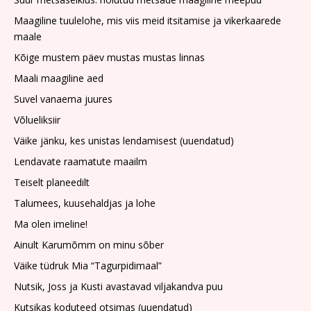
Maagiline tuulelohe, mis viis meid itsitamise ja vikerkaarede
maale
Kõige mustem päev mustas mustas linnas
Maali maagiline aed
Suvel vanaema juures
Võlueliksiir
Väike jänku, kes unistas lendamisest (uuendatud)
Lendavate raamatute maailm
Teiselt planeedilt
Talumees, kuusehaldjas ja lohe
Ma olen imeline!
Ainult Karumõmm on minu sõber
Väike tüdruk Mia “Tagurpidimaal”
Nutsik, Joss ja Kusti avastavad viljakandva puu
Kutsikas koduteed otsimas (uuendatud)