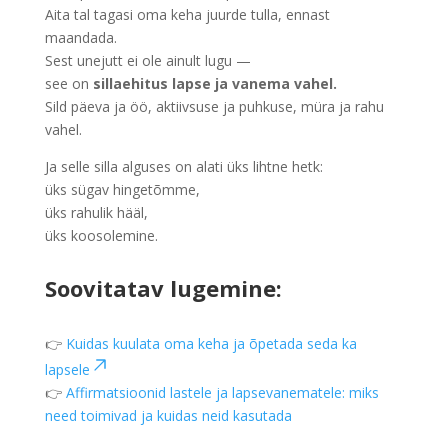
Aita tal tagasi oma keha juurde tulla, ennast
maandada.
Sest unejutt ei ole ainult lugu —
see on
sillaehitus lapse ja vanema vahel.
Sild päeva ja öö, aktiivsuse ja puhkuse, müra ja rahu
vahel.
Ja selle silla alguses on alati üks lihtne hetk:
üks sügav hingetõmme,
üks rahulik hääl,
üks koosolemine.
Soovitatav lugemine:
👉
Kuidas kuulata oma keha ja õpetada seda ka
lapsele
👉
Affirmatsioonid lastele ja lapsevanematele: miks
need toimivad ja kuidas neid kasutada