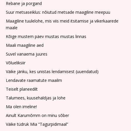
Rebane ja porgand
Suur metsaseiklus: nõiutud metsade maagiline meepuu
Maagiline tuulelohe, mis viis meid itsitamise ja vikerkaarede
maale
Kõige mustem päev mustas mustas linnas
Maali maagiline aed
Suvel vanaema juures
Võlueliksiir
Väike jänku, kes unistas lendamisest (uuendatud)
Lendavate raamatute maailm
Teiselt planeedilt
Talumees, kuusehaldjas ja lohe
Ma olen imeline!
Ainult Karumõmm on minu sõber
Väike tüdruk Mia “Tagurpidimaal”