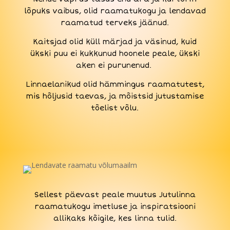
lõpuks vaibus, olid raamatukogu ja lendavad
raamatud terveks jäänud.
Kaitsjad olid küll märjad ja väsinud, kuid
ükski puu ei kukkunud hoonele peale, ükski
aken ei purunenud.
Linnaelanikud olid hämmingus raamatutest,
mis hõljusid taevas, ja mõistsid jutustamise
tõelist võlu.
Sellest päevast peale muutus Jutulinna
raamatukogu imetluse ja inspiratsiooni
allikaks kõigile, kes linna tulid.