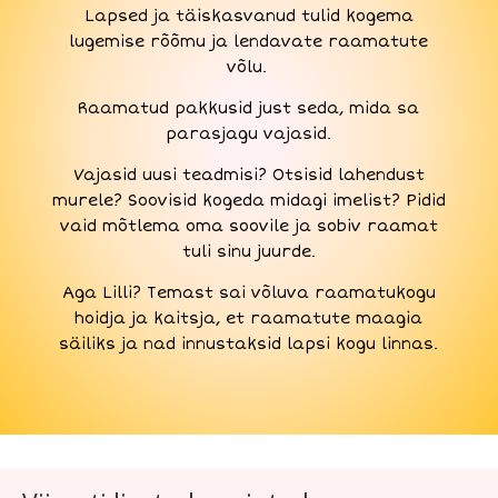
Lapsed ja täiskasvanud tulid kogema
lugemise rõõmu ja lendavate raamatute
võlu.
Raamatud pakkusid just seda, mida sa
parasjagu vajasid.
Vajasid uusi teadmisi? Otsisid lahendust
murele? Soovisid kogeda midagi imelist? Pidid
vaid mõtlema oma soovile ja sobiv raamat
tuli sinu juurde.
Aga Lilli? Temast sai võluva raamatukogu
hoidja ja kaitsja, et raamatute maagia
säiliks ja nad innustaksid lapsi kogu linnas.