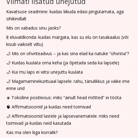
Viimati lisatud unejutud
Kavatsuse seadmine: kuidas liikuda edasi pingutamata, aga
sihikindlalt
Mis on vabadus sinu jaoks?
8 eluvaldkonda: kuidas märgata, kas su elu on tasakaalus (või
kisub vaikselt viltu)
🌙 Mis on ohvriteadvus – ja kas sina elad ka natuke “ohvrina”?
🌙 Kuidas kuulata oma keha (ja õpetada seda ka lapsele)
🌙 Kui mu laps ei viitsi unejuttu kuulata
🌙 Magamaminekurituaal lapsele: rahu, tänulikkus ja väike ime
enne und
☀️ Toksiline positiivsus: miks “ainult head mõtted” ei tööta
🧠 Affirmatsioonid ja kuidas need toimivad
🌙 Affirmatsioonid lastele ja lapsevanematele: miks need
toimivad ja kuidas neid kasutada
Kas ma olen liiga korralik?