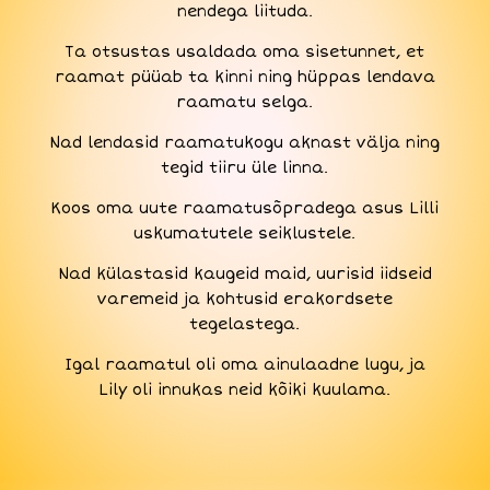
nendega liituda.
Ta otsustas usaldada oma sisetunnet, et
raamat püüab ta kinni ning hüppas lendava
raamatu selga.
Nad lendasid raamatukogu aknast välja ning
tegid tiiru üle linna.
Koos oma uute raamatusõpradega asus Lilli
uskumatutele seiklustele.
Nad külastasid kaugeid maid, uurisid iidseid
varemeid ja kohtusid erakordsete
tegelastega.
Igal raamatul oli oma ainulaadne lugu, ja
Lily oli innukas neid kõiki kuulama.