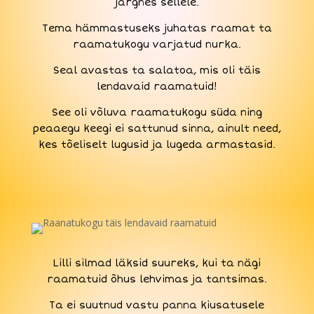
järgnes sellele.
Tema hämmastuseks juhatas raamat ta
raamatukogu varjatud nurka.
Seal avastas ta salatoa, mis oli täis
lendavaid raamatuid!
See oli võluva raamatukogu süda ning
peaaegu keegi ei sattunud sinna, ainult need,
kes tõeliselt lugusid ja lugeda armastasid.
Lilli silmad läksid suureks, kui ta nägi
raamatuid õhus lehvimas ja tantsimas.
Ta ei suutnud vastu panna kiusatusele