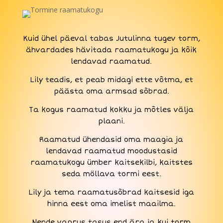
Kuid ühel päeval tabas Jutulinna tugev torm,
ähvardades hävitada raamatukogu ja kõik
lendavad raamatud.
Lily teadis, et peab midagi ette võtma, et
päästa oma armsad sõbrad.
Ta kogus raamatud kokku ja mõtles välja
plaani.
Raamatud ühendasid oma maagia ja
lendavad raamatud moodustasid
raamatukogu ümber kaitsekilbi, kaitstes
seda möllava tormi eest.
Lily ja tema raamatusõbrad kaitsesid iga
hinna eest oma imelist maailma.
Nende vaprus tasus end ära ja kui torm