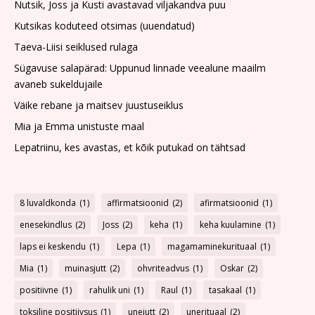
Nutsik, Joss ja Kusti avastavad viljakandva puu
Kutsikas koduteed otsimas (uuendatud)
Taeva-Liisi seiklused rulaga
Sügavuse salapärad: Uppunud linnade veealune maailm
avaneb sukeldujaile
Väike rebane ja maitsev juustuseiklus
Mia ja Emma unistuste maal
Lepatriinu, kes avastas, et kõik putukad on tähtsad
8 luvaldkonda
(1)
affirmatsioonid
(2)
afirmatsioonid
(1)
enesekindlus
(2)
Joss
(2)
keha
(1)
keha kuulamine
(1)
laps ei keskendu
(1)
Lepa
(1)
magamaminekurituaal
(1)
Mia
(1)
muinasjutt
(2)
ohvriteadvus
(1)
Oskar
(2)
positiivne
(1)
rahulik uni
(1)
Raul
(1)
tasakaal
(1)
toksiline positiivsus
(1)
unejutt
(2)
unerituaal
(2)