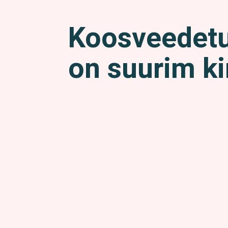
Koosveedet
on suurim ki