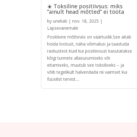
☀️ Toksiline positiivsus: miks
“ainult head mõtted” ei tööta
by
unekati
|
nov. 18, 2025
|
Lapsevanemale
Positiivne mõtteviis on väärtuslik.See aitab
hoida lootust, näha võimalusi ja taastuda
raskustest.Kuid kui positiivsust kasutatakse
kõigi tunnete allasurumiseks või
eitamiseks, muutub see toksiliseks – ja
võib tegelikult halvendada nii vaimset kui
füüsilist tervist....