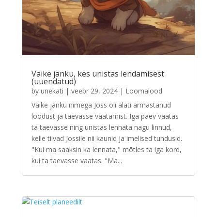
Väike jänku, kes unistas lendamisest
(uuendatud)
by
unekati
|
veebr 29, 2024
|
Loomalood
Väike jänku nimega Joss oli alati armastanud
loodust ja taevasse vaatamist. Iga päev vaatas
ta taevasse ning unistas lennata nagu linnud,
kelle tiivad Jossile nii kaunid ja imelised tundusid.
"Kui ma saaksin ka lennata," mõtles ta iga kord,
kui ta taevasse vaatas. "Ma...