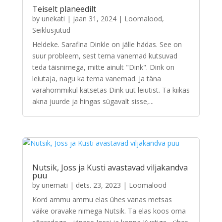
Teiselt planeedilt
by
unekati
|
jaan 31, 2024
|
Loomalood
,
Seiklusjutud
Heldeke. Sarafina Dinkle on jälle hädas. See on
suur probleem, sest tema vanemad kutsuvad
teda täisnimega, mitte ainult "Dink". Dink on
leiutaja, nagu ka tema vanemad. Ja täna
varahommikul katsetas Dink uut leiutist. Ta kiikas
akna juurde ja hingas sügavalt sisse,...
Nutsik, Joss ja Kusti avastavad viljakandva
puu
by
unemati
|
dets. 23, 2023
|
Loomalood
Kord ammu ammu elas ühes vanas metsas
väike oravake nimega Nutsik. Ta elas koos oma