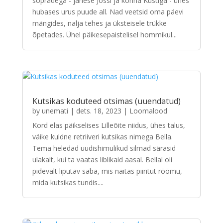
sõpradega - jänese Jossi ja konna Kustiga - ühes
hubases urus puude all. Nad veetsid oma päevi
mängides, nalja tehes ja üksteisele trükke
õpetades. Ühel päikesepaistelisel hommikul...
Kutsikas koduteed otsimas (uuendatud)
by
unemati
|
dets. 18, 2023
|
Loomalood
Kord elas päikselises Lilleõite niidus, ühes talus,
väike kuldne retriiveri kutsikas nimega Bella.
Tema heledad uudishimulikud silmad särasid
ulakalt, kui ta vaatas liblikaid aasal. Bellal oli
pidevalt liputav saba, mis näitas piiritut rõõmu,
mida kutsikas tundis....