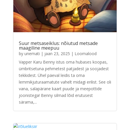
Suur metsaseiklus: nõiutud metsade
maagiline meepuu
by
unemati
|
jaan 23, 2025
|
Loomalood
Vapper Karu Benny istus oma hubases koopas,
ümbritsetuna pehmetest patjadest ja soojadest
tekkidest. Ühel päeval leidis ta oma
lemmikjuturaamatute vahelt midagi erilist. See oli
vana, salapärane kaart puude ja meepottide
joonistega! Benny silmad lõid erutusest
särama,...