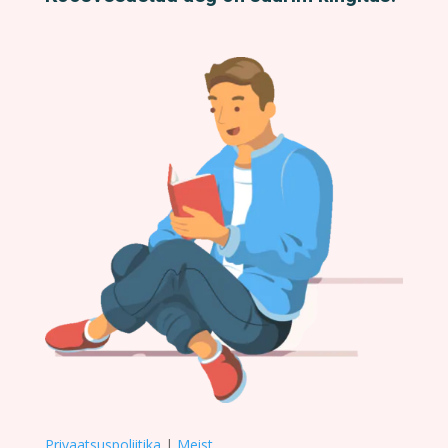
Privaatsuspoliitika
|
Meist