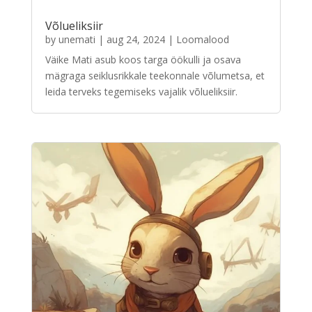
Võlueliksiir
by
unemati
|
aug 24, 2024
|
Loomalood
Väike Mati asub koos targa öökulli ja osava
mägraga seiklusrikkale teekonnale võlumetsa, et
leida terveks tegemiseks vajalik võlueliksiir.