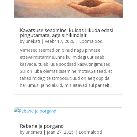
Kavatsuse seadmine: kuidas liikuda edasi
pingutamata, aga sihikindlalt
by
unekati
|
veebr 17, 2026
|
Loomalood
Viimased teemad on olnud nagu pinnase
ettevalmistamine.Enne kui midagi uut saab
kasvada, tuleb luua soodsad kasvutingimused.
Sul on juba olemas sisemine motiiv.Sa tead, et
tahad midagi teistmoodi.Nüüd on aeg õppida
harjumusi ja hoiakuid, mis aitavad sul päriselt...
Rebane ja porgand
by
unemati
|
jaan 27, 2025
|
Loomalood