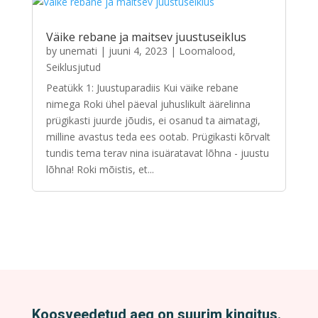
Väike rebane ja maitsev juustuseiklus
by
unemati
|
juuni 4, 2023
|
Loomalood
,
Seiklusjutud
Peatükk 1: Juustuparadiis Kui väike rebane
nimega Roki ühel päeval juhuslikult äärelinna
prügikasti juurde jõudis, ei osanud ta aimatagi,
milline avastus teda ees ootab. Prügikasti kõrvalt
tundis tema terav nina isuäratavat lõhna - juustu
lõhna! Roki mõistis, et...
Koosveedetud aeg on suurim kingitus.