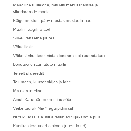
Maagiline tuulelohe, mis viis meid itsitamise ja
vikerkaarede maale
Kõige mustem päev mustas mustas linnas
Maali maagiline aed
Suvel vanaema juures
Võlueliksiir
Väike jänku, kes unistas lendamisest (uuendatud)
Lendavate raamatute maailm
Teiselt planeedilt
Talumees, kuusehaldjas ja lohe
Ma olen imeline!
Ainult Karumõmm on minu sõber
Väike tüdruk Mia “Tagurpidimaal”
Nutsik, Joss ja Kusti avastavad viljakandva puu
Kutsikas koduteed otsimas (uuendatud)