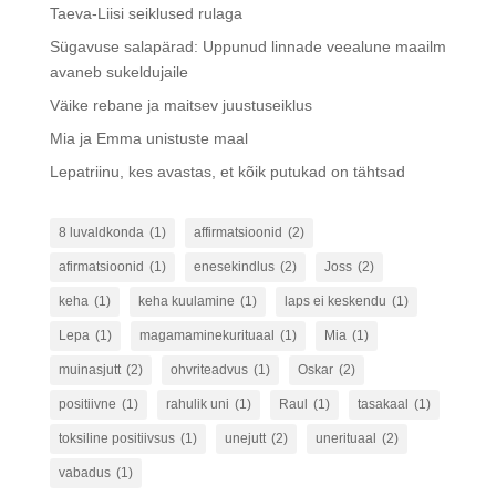
Taeva-Liisi seiklused rulaga
Sügavuse salapärad: Uppunud linnade veealune maailm
avaneb sukeldujaile
Väike rebane ja maitsev juustuseiklus
Mia ja Emma unistuste maal
Lepatriinu, kes avastas, et kõik putukad on tähtsad
8 luvaldkonda
(1)
affirmatsioonid
(2)
afirmatsioonid
(1)
enesekindlus
(2)
Joss
(2)
keha
(1)
keha kuulamine
(1)
laps ei keskendu
(1)
Lepa
(1)
magamaminekurituaal
(1)
Mia
(1)
muinasjutt
(2)
ohvriteadvus
(1)
Oskar
(2)
positiivne
(1)
rahulik uni
(1)
Raul
(1)
tasakaal
(1)
toksiline positiivsus
(1)
unejutt
(2)
unerituaal
(2)
vabadus
(1)