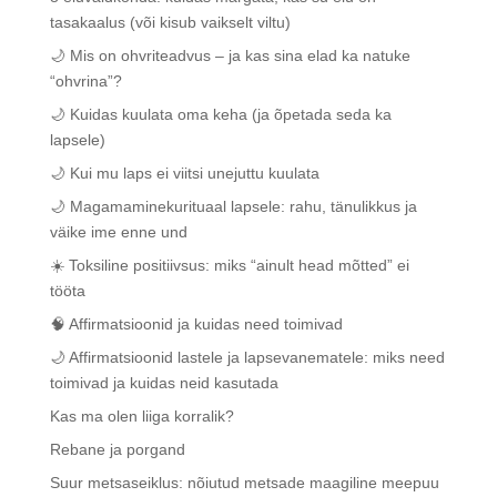
tasakaalus (või kisub vaikselt viltu)
🌙 Mis on ohvriteadvus – ja kas sina elad ka natuke
“ohvrina”?
🌙 Kuidas kuulata oma keha (ja õpetada seda ka
lapsele)
🌙 Kui mu laps ei viitsi unejuttu kuulata
🌙 Magamaminekurituaal lapsele: rahu, tänulikkus ja
väike ime enne und
☀️ Toksiline positiivsus: miks “ainult head mõtted” ei
tööta
🧠 Affirmatsioonid ja kuidas need toimivad
🌙 Affirmatsioonid lastele ja lapsevanematele: miks need
toimivad ja kuidas neid kasutada
Kas ma olen liiga korralik?
Rebane ja porgand
Suur metsaseiklus: nõiutud metsade maagiline meepuu