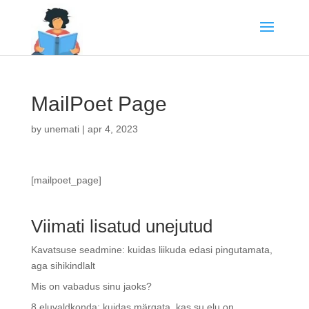
MailPoet Page
by
unemati
|
apr 4, 2023
[mailpoet_page]
Viimati lisatud unejutud
Kavatsuse seadmine: kuidas liikuda edasi pingutamata,
aga sihikindlalt
Mis on vabadus sinu jaoks?
8 eluvaldkonda: kuidas märgata, kas su elu on